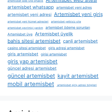
artemisbet web site ortaklık
artemisbet whatsapp
artemisbet yeni adres
Artemisbet yeni giriş
artemisbet yeni adresi
artemisbet yeni hizmet adresleri
artemisbet yetkisiz site
artemisbet ödeme sorunları
artemisbet çevrimiçi yardım
Artemisbet üyelik
Artemisbet üye
bahis sitesi artemisbet
canli artemisbet
casino sitesi artemisbet
giris adresi artemisbet
giris artemisbet
girisi artemisbet
giris yap artemisbet
güncel adresi artemisbet
güncel artemisbet
kayit artemisbet
mobil artemisbet
artemisbet giriş adresi bilgileri