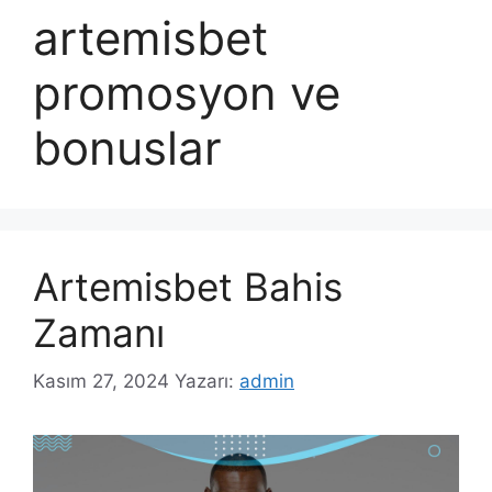
artemisbet
promosyon ve
bonuslar
Artemisbet Bahis
Zamanı
Kasım 27, 2024
Yazarı:
admin