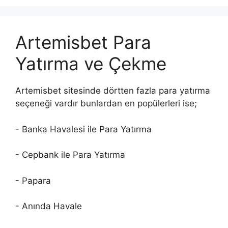
Artemisbet Para
Yatırma ve Çekme
Artemisbet sitesinde dörtten fazla para yatırma
seçeneği vardır bunlardan en popülerleri ise;
- Banka Havalesi ile Para Yatırma
- Cepbank ile Para Yatırma
- Papara
- Anında Havale