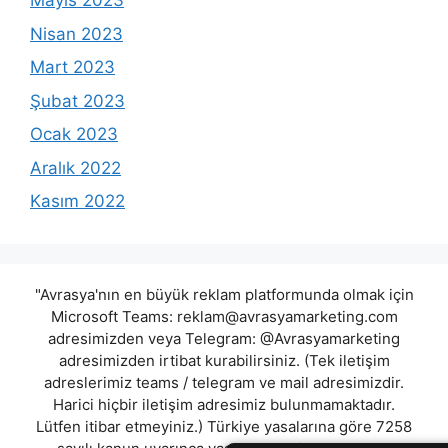
Mayıs 2023
Nisan 2023
Mart 2023
Şubat 2023
Ocak 2023
Aralık 2022
Kasım 2022
"Avrasya'nın en büyük reklam platformunda olmak için
Microsoft Teams:
reklam@avrasyamarketing.com
adresimizden veya Telegram: @Avrasyamarketing
adresimizden irtibat kurabilirsiniz. (Tek iletişim
adreslerimiz teams / telegram ve mail adresimizdir.
Harici hiçbir iletişim adresimiz bulunmamaktadır.
Lütfen itibar etmeyiniz.) Türkiye yasalarına göre 7258