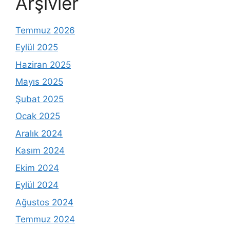
Arşivler
Temmuz 2026
Eylül 2025
Haziran 2025
Mayıs 2025
Şubat 2025
Ocak 2025
Aralık 2024
Kasım 2024
Ekim 2024
Eylül 2024
Ağustos 2024
Temmuz 2024