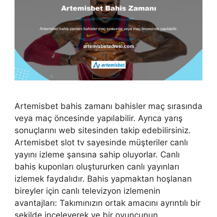
Artemisbet bahis zamanı bahisler maç sırasında
veya maç öncesinde yapılabilir. Ayrıca yarış
sonuçlarını web sitesinden takip edebilirsiniz.
Artemisbet slot tv sayesinde müşteriler canlı
yayını izleme şansına sahip oluyorlar. Canlı
bahis kuponları oluştururken canlı yayınları
izlemek faydalıdır. Bahis yapmaktan hoşlanan
bireyler için canlı televizyon izlemenin
avantajları: Takımınızın ortak amacını ayrıntılı bir
şekilde inceleyerek ve bir oyuncunun …