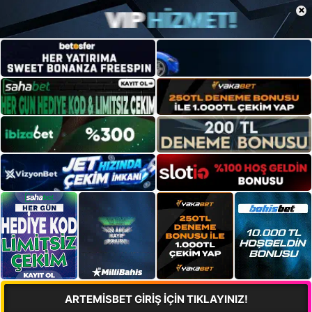
×
ARTEMİSBET GİRİŞ İÇİN TIKLAYINIZ!