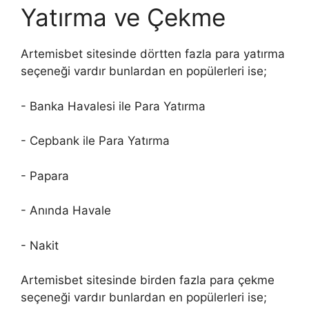
Yatırma ve Çekme
Artemisbet sitesinde dörtten fazla para yatırma
seçeneği vardır bunlardan en popülerleri ise;
- Banka Havalesi ile Para Yatırma
- Cepbank ile Para Yatırma
- Papara
- Anında Havale
- Nakit
Artemisbet sitesinde birden fazla para çekme
seçeneği vardır bunlardan en popülerleri ise;