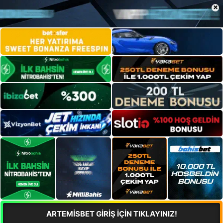
×
ARTEMİSBET GİRİŞ İÇİN TIKLAYINIZ!