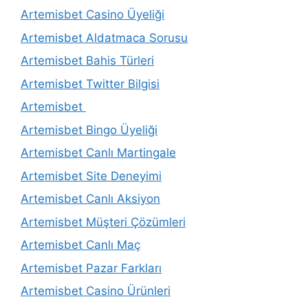
Artemisbet Casino Üyeliği
Artemisbet Aldatmaca Sorusu
Artemisbet Bahis Türleri
Artemisbet Twitter Bilgisi
Artemisbet
Artemisbet Bingo Üyeliği
Artemisbet Canlı Martingale
Artemisbet Site Deneyimi
Artemisbet Canlı Aksiyon
Artemisbet Müşteri Çözümleri
Artemisbet Canlı Maç
Artemisbet Pazar Farkları
Artemisbet Casino Ürünleri