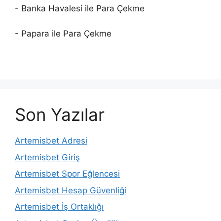
- Banka Havalesi ile Para Çekme
- Papara ile Para Çekme
Son Yazılar
Artemisbet Adresi
Artemisbet Giriş
Artemisbet Spor Eğlencesi
Artemisbet Hesap Güvenliği
Artemisbet İş Ortaklığı