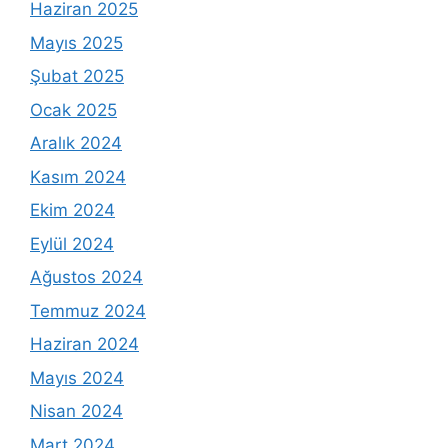
Haziran 2025
Mayıs 2025
Şubat 2025
Ocak 2025
Aralık 2024
Kasım 2024
Ekim 2024
Eylül 2024
Ağustos 2024
Temmuz 2024
Haziran 2024
Mayıs 2024
Nisan 2024
Mart 2024