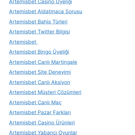
Artemisbet Casino Üyeliği
Artemisbet Aldatmaca Sorusu
Artemisbet Bahis Türleri
Artemisbet Twitter Bilgisi
Artemisbet
Artemisbet Bingo Üyeliği
Artemisbet Canlı Martingale
Artemisbet Site Deneyimi
Artemisbet Canlı Aksiyon
Artemisbet Müşteri Çözümleri
Artemisbet Canlı Maç
Artemisbet Pazar Farkları
Artemisbet Casino Ürünleri
Artemisbet Yabancı Oyunlar