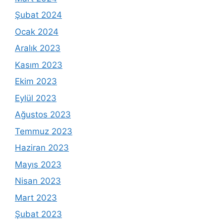
Şubat 2024
Ocak 2024
Aralık 2023
Kasım 2023
Ekim 2023
Eylül 2023
Ağustos 2023
Temmuz 2023
Haziran 2023
Mayıs 2023
Nisan 2023
Mart 2023
Şubat 2023