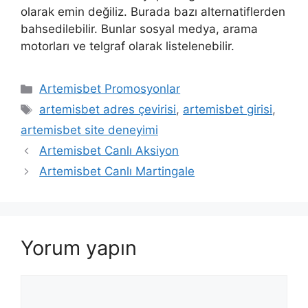
olarak emin değiliz. Burada bazı alternatiflerden
bahsedilebilir. Bunlar sosyal medya, arama
motorları ve telgraf olarak listelenebilir.
Kategoriler
Artemisbet Promosyonlar
Etiketler
artemisbet adres çevirisi
,
artemisbet girisi
,
artemisbet site deneyimi
Artemisbet Canlı Aksiyon
Artemisbet Canlı Martingale
Yorum yapın
Yorum