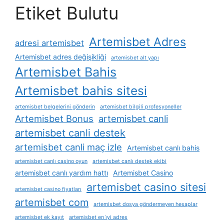
Etiket Bulutu
Artemisbet Adres
adresi artemisbet
Artemisbet adres değişikliği
artemisbet alt yapı
Artemisbet Bahis
Artemisbet bahis sitesi
artemisbet belgelerini gönderin
artemisbet bilgili profesyoneller
Artemisbet Bonus
artemisbet canli
artemisbet canli destek
artemisbet canli maç izle
Artemisbet canlı bahis
artemisbet canlı casino oyun
artemisbet canlı destek ekibi
artemisbet canlı yardım hattı
Artemisbet Casino
artemisbet casino sitesi
artemisbet casino fiyatları
artemisbet com
artemisbet dosya göndermeyen hesaplar
artemisbet ek kayıt
artemisbet en i̇yi adres