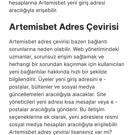
hesaplarına Artemisbet yeni giriş adresi
aracılığıyla erişebilir.
Artemisbet Adres Çevirisi
Artemisbet adres çevirisi bazen bağlantı
sorunlarına neden olabilir. Web yönetimindeki
uzmanlar, sorunsuz erişim sağlamak ve
herhangi bir sorundan kaçınmak için kullanıcıları
yeni bağlantılar hakkında hızlı bir şekilde
bilgilendirir. Üyeler yeni giriş adresini e -
postalar, bültenler ve sosyal medya
güncellemeleri aracılığıyla alacaklar. Site
yöneticileri yeni adresi kısa mesajlar veya e -
postalar aracılığıyla gönderir. Bu iletişim
seçeneklerine ek olarak, yeni adreslere resmi
sosyal medya hesapları aracılığıyla erişilebilir.
Artemisbet adres çevirisi
lisansınız var mi?