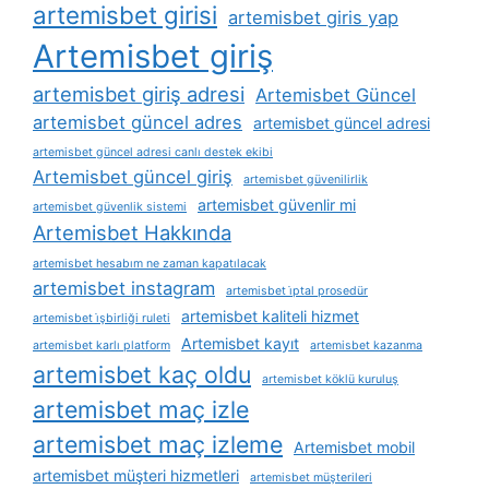
artemisbet girisi
artemisbet giris yap
Artemisbet giriş
artemisbet giriş adresi
Artemisbet Güncel
artemisbet güncel adres
artemisbet güncel adresi
artemisbet güncel adresi canlı destek ekibi
Artemisbet güncel giriş
artemisbet güvenilirlik
artemisbet güvenlir mi
artemisbet güvenlik sistemi
Artemisbet Hakkında
artemisbet hesabım ne zaman kapatılacak
artemisbet instagram
artemisbet i̇ptal prosedür
artemisbet kaliteli hizmet
artemisbet i̇şbirliği ruleti
Artemisbet kayıt
artemisbet karlı platform
artemisbet kazanma
artemisbet kaç oldu
artemisbet köklü kuruluş
artemisbet maç izle
artemisbet maç izleme
Artemisbet mobil
artemisbet müşteri hizmetleri
artemisbet müşterileri