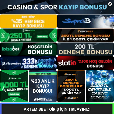
×
ARTEMİSBET GİRİŞ İÇİN TIKLAYINIZ!