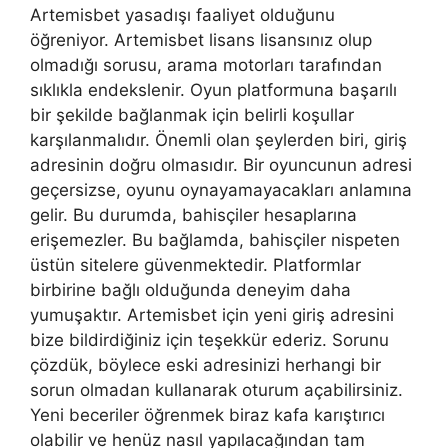
Artemisbet yasadışı faaliyet olduğunu
öğreniyor. Artemisbet lisans lisansınız olup
olmadığı sorusu, arama motorları tarafından
sıklıkla endekslenir. Oyun platformuna başarılı
bir şekilde bağlanmak için belirli koşullar
karşılanmalıdır. Önemli olan şeylerden biri, giriş
adresinin doğru olmasıdır. Bir oyuncunun adresi
geçersizse, oyunu oynayamayacakları anlamına
gelir. Bu durumda, bahisçiler hesaplarına
erişemezler. Bu bağlamda, bahisçiler nispeten
üstün sitelere güvenmektedir. Platformlar
birbirine bağlı olduğunda deneyim daha
yumuşaktır. Artemisbet için yeni giriş adresini
bize bildirdiğiniz için teşekkür ederiz. Sorunu
çözdük, böylece eski adresinizi herhangi bir
sorun olmadan kullanarak oturum açabilirsiniz.
Yeni beceriler öğrenmek biraz kafa karıştırıcı
olabilir ve henüz nasıl yapılacağından tam