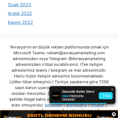
Ocak 2023
Aralık 2022
Kasım 2022
"Avrasya'nın en büyük reklam platformunda olmak için
Microsoft Teams:
reklam@avrasyamarketing.com
adresimizden veya Telegram: @Avrasyamarketing
adresimizden irtibat kurabilirsiniz. (Tek iletişim
adreslerimiz teams / telegram ve mail adresimizdir.
Harici hiçbir iletişim adresimiz bulunmamaktadır.
Lütfen itibar etmeyiniz.) Türkiye yasalarına göre 7258
sayılı kanun uyarınca yasa dışı bahis oynamanın
cezaları mevcuttur. Şu an bulunduğunuz site hiç bir
şekilde illegal bahis oyunları oynatmıyor ve oynamaya
aracı olmuyordur.
betleybet
|
averajbahis
|
innabet
|
casinoturka
|
wazamba
|
nesilbet
|
ligobet
|
×
veracasino
"