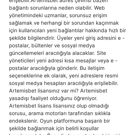
erişebilir.Artemisbet adres çevirisi bazen
bağlantı sorunlarına neden olabilir. Web
yönetimindeki uzmanlar, sorunsuz erişim
sağlamak ve herhangi bir sorundan kaçınmak
için kullanıcıları yeni bağlantılar hakkında hızlı bir
şekilde bilgilendirir. Üyeler yeni giriş adresini e -
postalar, bültenler ve sosyal medya
güncellemeleri aracılığıyla alacaklar. Site
yöneticileri yeni adresi kısa mesajlar veya e -
postalar aracılığıyla gönderir. Bu iletişim
seçeneklerine ek olarak, yeni adreslere resmi
sosyal medya hesapları aracılığıyla erişilebilir.
Artemisbet lisansınız var mi? Artemisbet
yasadışı faaliyet olduğunu öğreniyor.
Artemisbet lisans lisansınız olup olmadığı
sorusu, arama motorları tarafından sıklıkla
endekslenir. Oyun platformuna başarılı bir
şekilde bağlanmak için belirli koşullar