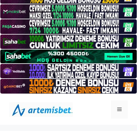
İçeriğe
atla
Menü