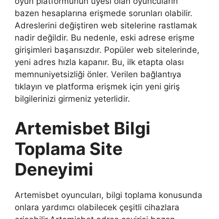
oyun platformunun üyesi olan oyuncuların
bazen hesaplarına erişmede sorunları olabilir.
Adreslerini değiştiren web sitelerine rastlamak
nadir değildir. Bu nedenle, eski adrese erişme
girişimleri başarısızdır. Popüler web sitelerinde,
yeni adres hızla kapanır. Bu, ilk etapta olası
memnuniyetsizliği önler. Verilen bağlantıya
tıklayın ve platforma erişmek için yeni giriş
bilgilerinizi girmeniz yeterlidir.
Artemisbet Bilgi
Toplama Site
Deneyimi
Artemisbet oyuncuları, bilgi toplama konusunda
onlara yardımcı olabilecek çeşitli cihazlara