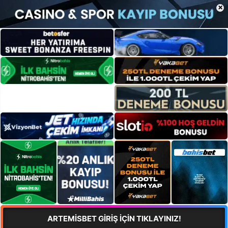
×
ARTEMİSBET GİRİŞ İÇİN TIKLAYINIZ!