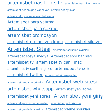
artemisbet nasil bir site
artemisbet nasıl kayıt olunur
artemisbet neden giriş yapmıyor
artemisbet oyunları
artemisbet oyun sunucuları hakkında
Artemisbet para yatırma
artemisbet para çekme
artemisbet promosyon
artemisbet promosyon kodu
artemisbet sikayet
Artemisbet Sitesi
artemisbet sorunları oyunları
artemisbet sosyal medya
Artemisbet spor bahisleri
artemisbet tv
artemisbet tv canli maç
artemisbet tv izle
artemisbet tv canli maç izle
artemisbet twitter
artemisbet video oyunları
Artemisbet web sitesi
artemisbet web site ortaklık
artemisbet whatsapp
artemisbet yeni adres
Artemisbet yeni giriş
artemisbet yeni adresi
artemisbet yeni hizmet adresleri
artemisbet yetkisiz site
artemisbet ödeme sorunları
artemisbet çevrimiçi yardım