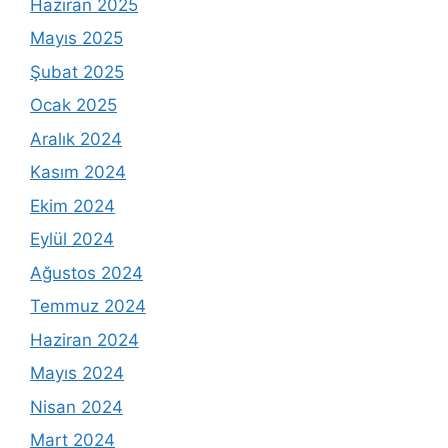
Haziran 2025
Mayıs 2025
Şubat 2025
Ocak 2025
Aralık 2024
Kasım 2024
Ekim 2024
Eylül 2024
Ağustos 2024
Temmuz 2024
Haziran 2024
Mayıs 2024
Nisan 2024
Mart 2024