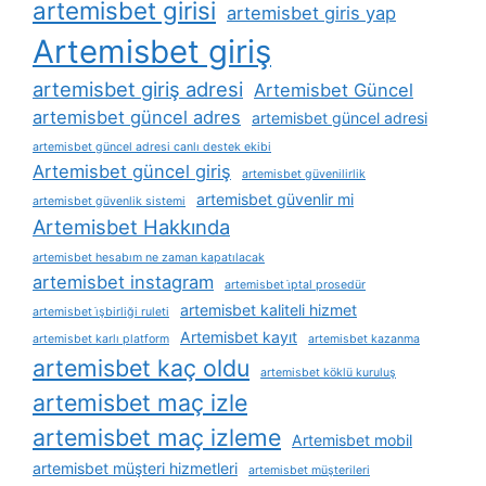
artemisbet girisi
artemisbet giris yap
Artemisbet giriş
artemisbet giriş adresi
Artemisbet Güncel
artemisbet güncel adres
artemisbet güncel adresi
artemisbet güncel adresi canlı destek ekibi
Artemisbet güncel giriş
artemisbet güvenilirlik
artemisbet güvenlir mi
artemisbet güvenlik sistemi
Artemisbet Hakkında
artemisbet hesabım ne zaman kapatılacak
artemisbet instagram
artemisbet i̇ptal prosedür
artemisbet kaliteli hizmet
artemisbet i̇şbirliği ruleti
Artemisbet kayıt
artemisbet karlı platform
artemisbet kazanma
artemisbet kaç oldu
artemisbet köklü kuruluş
artemisbet maç izle
artemisbet maç izleme
Artemisbet mobil
artemisbet müşteri hizmetleri
artemisbet müşterileri