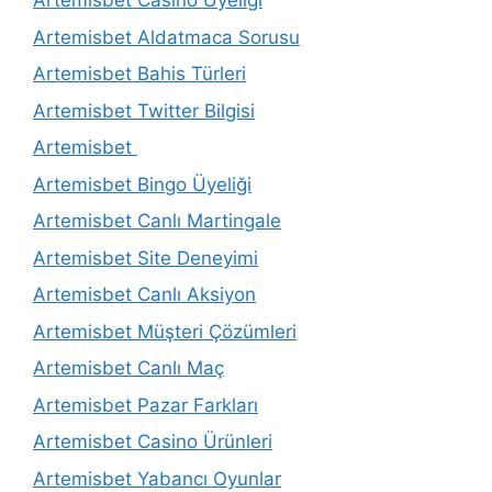
Artemisbet Casino Üyeliği
Artemisbet Aldatmaca Sorusu
Artemisbet Bahis Türleri
Artemisbet Twitter Bilgisi
Artemisbet
Artemisbet Bingo Üyeliği
Artemisbet Canlı Martingale
Artemisbet Site Deneyimi
Artemisbet Canlı Aksiyon
Artemisbet Müşteri Çözümleri
Artemisbet Canlı Maç
Artemisbet Pazar Farkları
Artemisbet Casino Ürünleri
Artemisbet Yabancı Oyunlar