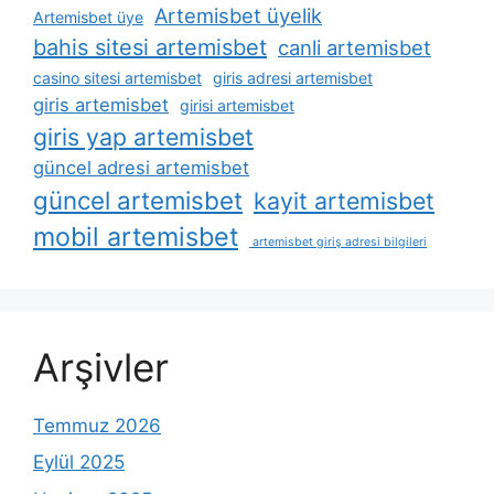
Artemisbet üyelik
Artemisbet üye
bahis sitesi artemisbet
canli artemisbet
casino sitesi artemisbet
giris adresi artemisbet
giris artemisbet
girisi artemisbet
giris yap artemisbet
güncel adresi artemisbet
güncel artemisbet
kayit artemisbet
mobil artemisbet
artemisbet giriş adresi bilgileri
Arşivler
Temmuz 2026
Eylül 2025