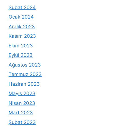
Şubat 2024
Ocak 2024
Aralık 2023
Kasım 2023
Ekim 2023
Eylül 2023
Ağustos 2023
Temmuz 2023
Haziran 2023
Mayıs 2023
Nisan 2023
Mart 2023
Şubat 2023