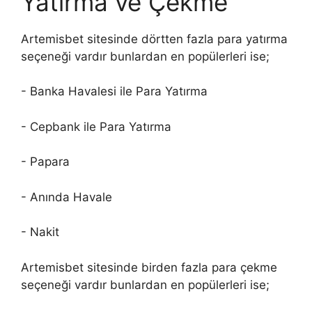
Yatırma ve Çekme
Artemisbet sitesinde dörtten fazla para yatırma
seçeneği vardır bunlardan en popülerleri ise;
- Banka Havalesi ile Para Yatırma
- Cepbank ile Para Yatırma
- Papara
- Anında Havale
- Nakit
Artemisbet sitesinde birden fazla para çekme
seçeneği vardır bunlardan en popülerleri ise;