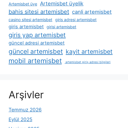
Artemisbet üyelik
Artemisbet üye
bahis sitesi artemisbet
canli artemisbet
casino sitesi artemisbet
giris adresi artemisbet
giris artemisbet
girisi artemisbet
giris yap artemisbet
güncel adresi artemisbet
güncel artemisbet
kayit artemisbet
mobil artemisbet
artemisbet giriş adresi bilgileri
Arşivler
Temmuz 2026
Eylül 2025