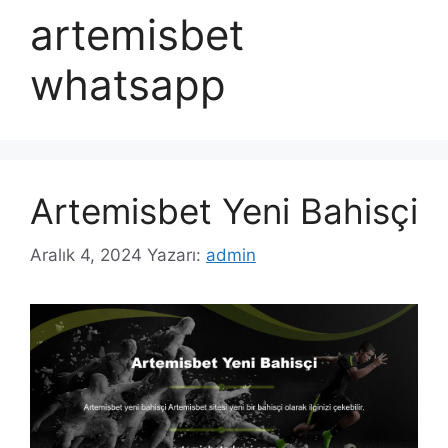
artemisbet
whatsapp
Artemisbet Yeni Bahisçi
Aralık 4, 2024
Yazarı:
admin