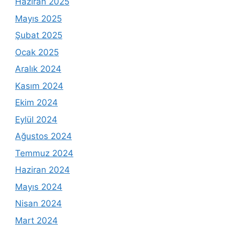
Haziran 2025
Mayıs 2025
Şubat 2025
Ocak 2025
Aralık 2024
Kasım 2024
Ekim 2024
Eylül 2024
Ağustos 2024
Temmuz 2024
Haziran 2024
Mayıs 2024
Nisan 2024
Mart 2024