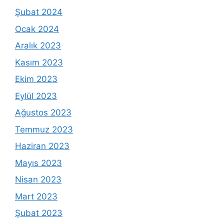
Şubat 2024
Ocak 2024
Aralık 2023
Kasım 2023
Ekim 2023
Eylül 2023
Ağustos 2023
Temmuz 2023
Haziran 2023
Mayıs 2023
Nisan 2023
Mart 2023
Şubat 2023