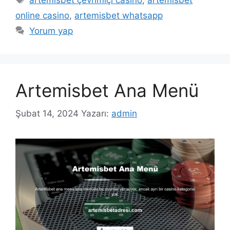
artemisbet çevrimiçi casino
,
artemisbet
online casino
,
artemisbet whatsapp
Yorum yap
Artemisbet Ana Menü
Şubat 14, 2024
Yazarı:
admin