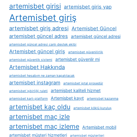
artemisbet girisi
artemisbet giris yap
Artemisbet giriş
artemisbet giriş adresi
Artemisbet Güncel
artemisbet güncel adres
artemisbet güncel adresi
artemisbet güncel adresi canlı destek ekibi
Artemisbet güncel giriş
artemisbet güvenilirlik
artemisbet güvenlir mi
artemisbet güvenlik sistemi
Artemisbet Hakkında
artemisbet hesabım ne zaman kapatılacak
artemisbet instagram
artemisbet i̇ptal prosedür
artemisbet kaliteli hizmet
artemisbet i̇şbirliği ruleti
Artemisbet kayıt
artemisbet karlı platform
artemisbet kazanma
artemisbet kaç oldu
artemisbet köklü kuruluş
artemisbet maç izle
artemisbet maç izleme
Artemisbet mobil
artemisbet müşteri hizmetleri
artemisbet müşterileri