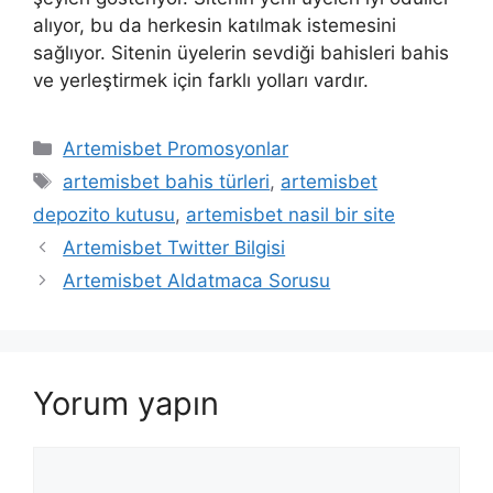
alıyor, bu da herkesin katılmak istemesini
sağlıyor. Sitenin üyelerin sevdiği bahisleri bahis
ve yerleştirmek için farklı yolları vardır.
Kategoriler
Artemisbet Promosyonlar
Etiketler
artemisbet bahis türleri
,
artemisbet
depozito kutusu
,
artemisbet nasil bir site
Artemisbet Twitter Bilgisi
Artemisbet Aldatmaca Sorusu
Yorum yapın
Yorum