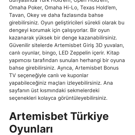
dünyasında Türk Hold’em, Open Hold’em,
Omaha Poker, Omaha Hi-Lo, Texas Hold’em,
Tavan, Okey ve daha fazlasında bahse
girebilirsiniz. Oyun geliştiricileri sürekli olarak bu
dengeyi korumak için çalışıyorlar. Bir oyun
kazanarak yüksek bir denge kazanabilirsiniz.
Güvenilir sitelerde Artemisbet Giriş 3D yuvaları,
canlı oyunlar, bingo, LED Zeppelin içerir. Kitap
yapımcısı tarafından sunulan herhangi bir oyuna
bahse girebilirsiniz. Ayrıca, Artemisbet Bonus
TV seçeneğiyle canlı ve kuponlar
yapabileceğiniz maçları izleyebilirsiniz. Ana
sayfanın üst kısmındaki sekmelerdeki
seçenekleri kolayca görüntüleyebilirsiniz.
Artemisbet Türkiye
Oyunları