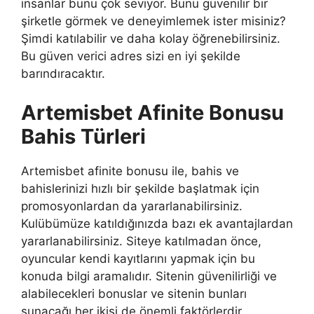
insanlar bunu çok seviyor. Bunu güvenilir bir
şirketle görmek ve deneyimlemek ister misiniz?
Şimdi katılabilir ve daha kolay öğrenebilirsiniz.
Bu güven verici adres sizi en iyi şekilde
barındıracaktır.
Artemisbet Afinite Bonusu
Bahis Türleri
Artemisbet afinite bonusu ile, bahis ve
bahislerinizi hızlı bir şekilde başlatmak için
promosyonlardan da yararlanabilirsiniz.
Kulübümüze katıldığınızda bazı ek avantajlardan
yararlanabilirsiniz. Siteye katılmadan önce,
oyuncular kendi kayıtlarını yapmak için bu
konuda bilgi aramalıdır. Sitenin güvenilirliği ve
alabilecekleri bonuslar ve sitenin bunları
sunacağı her ikisi de önemli faktörlerdir.