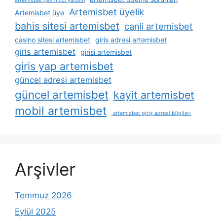
artemisbet çevrimiçi yardım
Artemisbet üyelik
Artemisbet üye
bahis sitesi artemisbet
canli artemisbet
casino sitesi artemisbet
giris adresi artemisbet
giris artemisbet
girisi artemisbet
giris yap artemisbet
güncel adresi artemisbet
güncel artemisbet
kayit artemisbet
mobil artemisbet
artemisbet giriş adresi bilgileri
Arşivler
Temmuz 2026
Eylül 2025