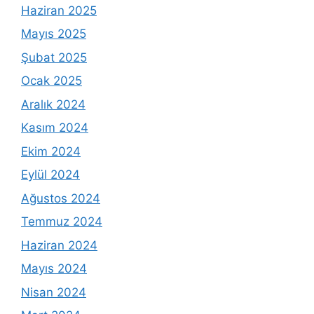
Haziran 2025
Mayıs 2025
Şubat 2025
Ocak 2025
Aralık 2024
Kasım 2024
Ekim 2024
Eylül 2024
Ağustos 2024
Temmuz 2024
Haziran 2024
Mayıs 2024
Nisan 2024