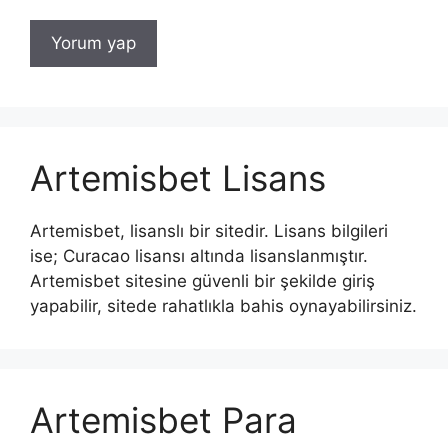
Artemisbet Lisans
Artemisbet, lisanslı bir sitedir. Lisans bilgileri
ise; Curacao lisansı altında lisanslanmıştır.
Artemisbet sitesine güvenli bir şekilde giriş
yapabilir, sitede rahatlıkla bahis oynayabilirsiniz.
Artemisbet Para