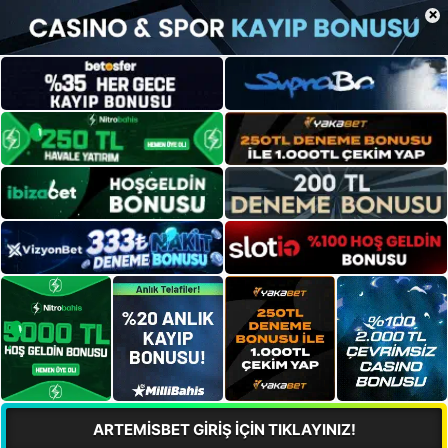
×
ARTEMİSBET GİRİŞ İÇİN TIKLAYINIZ!