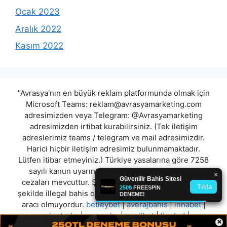
Ocak 2023
Aralık 2022
Kasım 2022
"Avrasya'nın en büyük reklam platformunda olmak için
Microsoft Teams:
reklam@avrasyamarketing.com
adresimizden veya Telegram: @Avrasyamarketing
adresimizden irtibat kurabilirsiniz. (Tek iletişim
adreslerimiz teams / telegram ve mail adresimizdir.
Harici hiçbir iletişim adresimiz bulunmamaktadır.
Lütfen itibar etmeyiniz.) Türkiye yasalarına göre 7258
sayılı kanun uyarınca yasa dışı bahis oynamanın
cezaları mevcuttur. Şu an bulunduğunuz site hiç bir
şekilde illegal bahis oyunları oynatmıyor ve oynamaya
aracı olmuyordur.
betleybet
|
averajbahis
|
innabet
|
casinoturka
|
wazamba
|
nesilbet
|
ligobet
|
×
veracasino
"