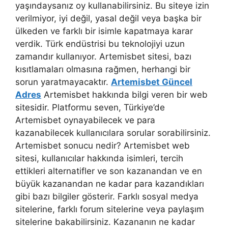
yaşındaysanız oy kullanabilirsiniz. Bu siteye izin
verilmiyor, iyi değil, yasal değil veya başka bir
ülkeden ve farklı bir isimle kapatmaya karar
verdik. Türk endüstrisi bu teknolojiyi uzun
zamandır kullanıyor. Artemisbet sitesi, bazı
kısıtlamaları olmasına rağmen, herhangi bir
sorun yaratmayacaktır.
Artemisbet Güncel
Adres
Artemisbet hakkında bilgi veren bir web
sitesidir. Platformu seven, Türkiye’de
Artemisbet oynayabilecek ve para
kazanabilecek kullanıcılara sorular sorabilirsiniz.
Artemisbet sonucu nedir? Artemisbet web
sitesi, kullanıcılar hakkında isimleri, tercih
ettikleri alternatifler ve son kazanandan ve en
büyük kazanandan ne kadar para kazandıkları
gibi bazı bilgiler gösterir. Farklı sosyal medya
sitelerine, farklı forum sitelerine veya paylaşım
sitelerine bakabilirsiniz. Kazananın ne kadar