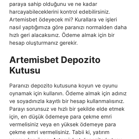
paraya sahip olduğunu ve ne kadar
harcayabileceklerini kontrol edebilirsiniz.
Artemisbet ödeyecek mi? Kurallara ve işleri
nasıl yaptığımıza göre paranızı normalden daha
hızlı geri alacaksınız. Ödeme almak için bir
hesap oluşturmanız gerekir.
Artemisbet Depozito
Kutusu
Paranızı depozito kutusuna koyun ve oyunu
oynamak için kullanın. Ödeme almak için adınız
ve soyadınızla kayıtlı bir hesap kullanmalısınız.
Parayı sorunsuz ve hızlı bir şekilde elde etmek
için, en düşük ödemeye para çekme emri
vermelisiniz veya en yüksek ödemeye para
çekme emri vermelisiniz. Tabii ki, yatırım