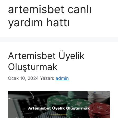
artemisbet canlı
yardım hattı
Artemisbet Üyelik
Oluşturmak
Ocak 10, 2024
Yazarı:
admin