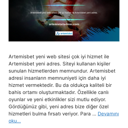
Artemisbet yeni web sitesi çok iyi hizmet ile
Artemisbet yeni adres. Siteyi kullanan kişiler
sunulan hizmetlerden memnundur. Artemisbet
adresi insanların memnuniyeti için daha iyi
hizmet vermektedir. Bu da oldukça kaliteli bir
bahis ortamı oluşturmaktadır. Özellikle canlı
oyunlar ve yeni etkinlikler sizi mutlu ediyor.
Gördüğünüz gibi, yeni adres bize diğer özel
hizmetleri bulma fırsatı veriyor. Para …
Devamını
oku…