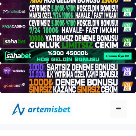
İçeriğe
atla
Menü