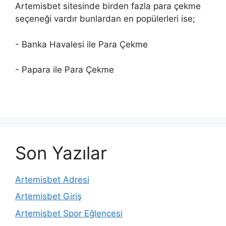
Artemisbet sitesinde birden fazla para çekme
seçeneği vardır bunlardan en popülerleri ise;
- Banka Havalesi ile Para Çekme
- Papara ile Para Çekme
Son Yazılar
Artemisbet Adresi
Artemisbet Giriş
Artemisbet Spor Eğlencesi