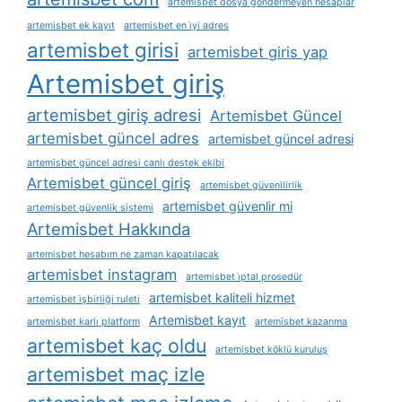
artemisbet dosya göndermeyen hesaplar
artemisbet ek kayıt
artemisbet en i̇yi adres
artemisbet girisi
artemisbet giris yap
Artemisbet giriş
artemisbet giriş adresi
Artemisbet Güncel
artemisbet güncel adres
artemisbet güncel adresi
artemisbet güncel adresi canlı destek ekibi
Artemisbet güncel giriş
artemisbet güvenilirlik
artemisbet güvenlir mi
artemisbet güvenlik sistemi
Artemisbet Hakkında
artemisbet hesabım ne zaman kapatılacak
artemisbet instagram
artemisbet i̇ptal prosedür
artemisbet kaliteli hizmet
artemisbet i̇şbirliği ruleti
Artemisbet kayıt
artemisbet karlı platform
artemisbet kazanma
artemisbet kaç oldu
artemisbet köklü kuruluş
artemisbet maç izle