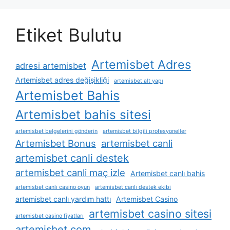
Etiket Bulutu
Artemisbet Adres
adresi artemisbet
Artemisbet adres değişikliği
artemisbet alt yapı
Artemisbet Bahis
Artemisbet bahis sitesi
artemisbet belgelerini gönderin
artemisbet bilgili profesyoneller
Artemisbet Bonus
artemisbet canli
artemisbet canli destek
artemisbet canli maç izle
Artemisbet canlı bahis
artemisbet canlı casino oyun
artemisbet canlı destek ekibi
artemisbet canlı yardım hattı
Artemisbet Casino
artemisbet casino sitesi
artemisbet casino fiyatları
artemisbet com