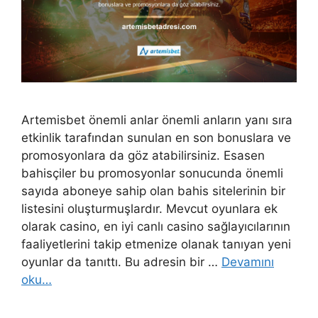
Artemisbet önemli anlar önemli anların yanı sıra
etkinlik tarafından sunulan en son bonuslara ve
promosyonlara da göz atabilirsiniz. Esasen
bahisçiler bu promosyonlar sonucunda önemli
sayıda aboneye sahip olan bahis sitelerinin bir
listesini oluşturmuşlardır. Mevcut oyunlara ek
olarak casino, en iyi canlı casino sağlayıcılarının
faaliyetlerini takip etmenize olanak tanıyan yeni
oyunlar da tanıttı. Bu adresin bir …
Devamını
oku…