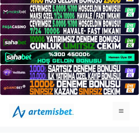
İçeriğe
atla
Menü