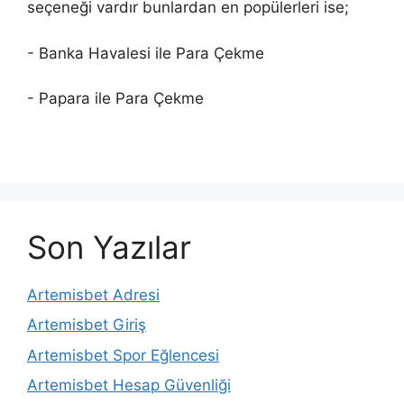
seçeneği vardır bunlardan en popülerleri ise;
- Banka Havalesi ile Para Çekme
- Papara ile Para Çekme
Son Yazılar
Artemisbet Adresi
Artemisbet Giriş
Artemisbet Spor Eğlencesi
Artemisbet Hesap Güvenliği