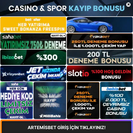
×
ARTEMİSBET GİRİŞ İÇİN TIKLAYINIZ!