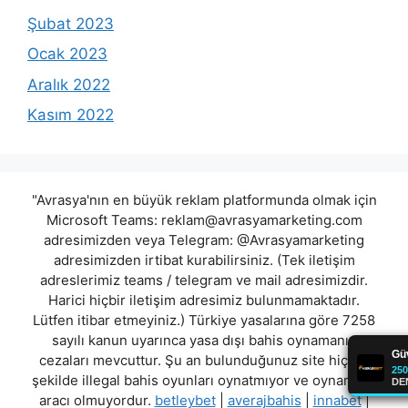
Şubat 2023
Ocak 2023
Aralık 2022
Kasım 2022
"Avrasya'nın en büyük reklam platformunda olmak için
Microsoft Teams:
reklam@avrasyamarketing.com
adresimizden veya Telegram: @Avrasyamarketing
adresimizden irtibat kurabilirsiniz. (Tek iletişim
adreslerimiz teams / telegram ve mail adresimizdir.
Harici hiçbir iletişim adresimiz bulunmamaktadır.
Lütfen itibar etmeyiniz.) Türkiye yasalarına göre 7258
sayılı kanun uyarınca yasa dışı bahis oynamanın
cezaları mevcuttur. Şu an bulunduğunuz site hiç bir
şekilde illegal bahis oyunları oynatmıyor ve oynamaya
aracı olmuyordur.
betleybet
|
averajbahis
|
innabet
|