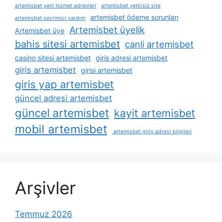
artemisbet yeni hizmet adresleri
artemisbet yetkisiz site
artemisbet ödeme sorunları
artemisbet çevrimiçi yardım
Artemisbet üyelik
Artemisbet üye
bahis sitesi artemisbet
canli artemisbet
casino sitesi artemisbet
giris adresi artemisbet
giris artemisbet
girisi artemisbet
giris yap artemisbet
güncel adresi artemisbet
güncel artemisbet
kayit artemisbet
mobil artemisbet
artemisbet giriş adresi bilgileri
Arşivler
Temmuz 2026