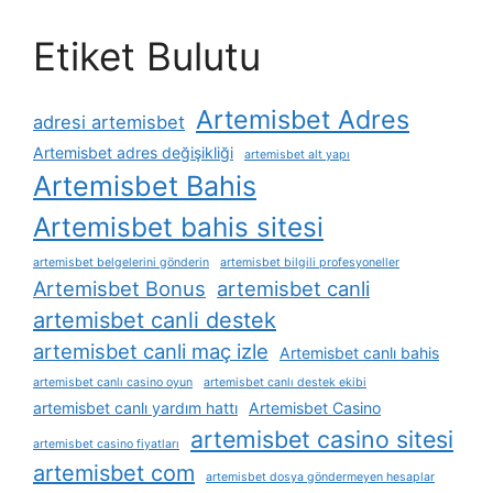
Etiket Bulutu
Artemisbet Adres
adresi artemisbet
Artemisbet adres değişikliği
artemisbet alt yapı
Artemisbet Bahis
Artemisbet bahis sitesi
artemisbet belgelerini gönderin
artemisbet bilgili profesyoneller
Artemisbet Bonus
artemisbet canli
artemisbet canli destek
artemisbet canli maç izle
Artemisbet canlı bahis
artemisbet canlı casino oyun
artemisbet canlı destek ekibi
artemisbet canlı yardım hattı
Artemisbet Casino
artemisbet casino sitesi
artemisbet casino fiyatları
artemisbet com
artemisbet dosya göndermeyen hesaplar