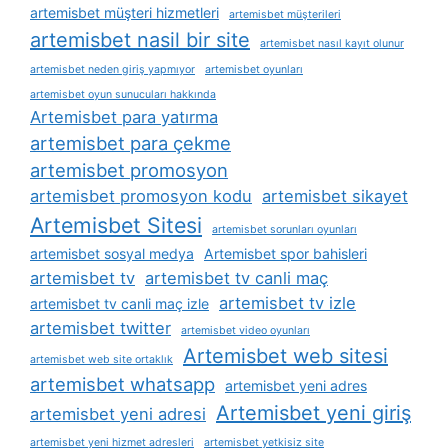
artemisbet müşteri hizmetleri
artemisbet müşterileri
artemisbet nasil bir site
artemisbet nasıl kayıt olunur
artemisbet neden giriş yapmıyor
artemisbet oyunları
artemisbet oyun sunucuları hakkında
Artemisbet para yatırma
artemisbet para çekme
artemisbet promosyon
artemisbet promosyon kodu
artemisbet sikayet
Artemisbet Sitesi
artemisbet sorunları oyunları
artemisbet sosyal medya
Artemisbet spor bahisleri
artemisbet tv
artemisbet tv canli maç
artemisbet tv izle
artemisbet tv canli maç izle
artemisbet twitter
artemisbet video oyunları
Artemisbet web sitesi
artemisbet web site ortaklık
artemisbet whatsapp
artemisbet yeni adres
Artemisbet yeni giriş
artemisbet yeni adresi
artemisbet yeni hizmet adresleri
artemisbet yetkisiz site