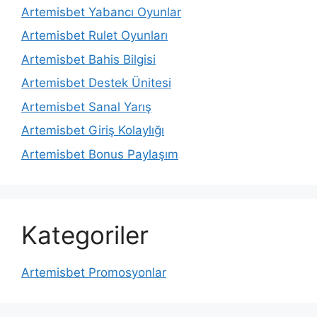
Artemisbet Yabancı Oyunlar
Artemisbet Rulet Oyunları
Artemisbet Bahis Bilgisi
Artemisbet Destek Ünitesi
Artemisbet Sanal Yarış
Artemisbet Giriş Kolaylığı
Artemisbet Bonus Paylaşım
Kategoriler
Artemisbet Promosyonlar