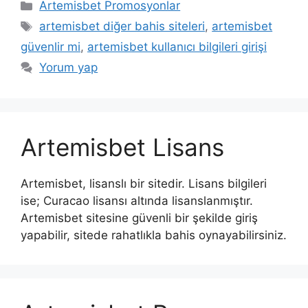
Kategoriler
Artemisbet Promosyonlar
Etiketler
artemisbet diğer bahis siteleri
,
artemisbet
güvenlir mi
,
artemisbet kullanıcı bilgileri girişi
Yorum yap
Artemisbet Lisans
Artemisbet, lisanslı bir sitedir. Lisans bilgileri
ise; Curacao lisansı altında lisanslanmıştır.
Artemisbet sitesine güvenli bir şekilde giriş
yapabilir, sitede rahatlıkla bahis oynayabilirsiniz.