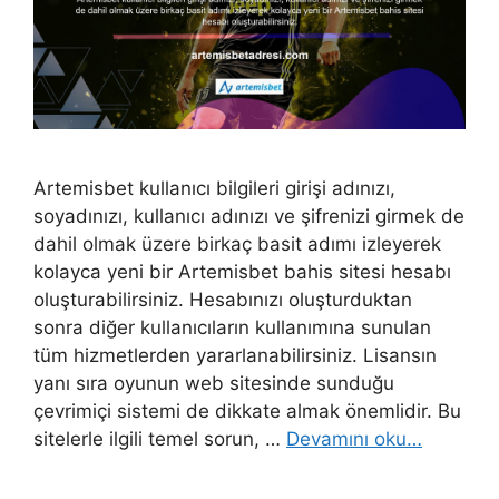
Artemisbet kullanıcı bilgileri girişi adınızı,
soyadınızı, kullanıcı adınızı ve şifrenizi girmek de
dahil olmak üzere birkaç basit adımı izleyerek
kolayca yeni bir Artemisbet bahis sitesi hesabı
oluşturabilirsiniz. Hesabınızı oluşturduktan
sonra diğer kullanıcıların kullanımına sunulan
tüm hizmetlerden yararlanabilirsiniz. Lisansın
yanı sıra oyunun web sitesinde sunduğu
çevrimiçi sistemi de dikkate almak önemlidir. Bu
sitelerle ilgili temel sorun, …
Devamını oku…