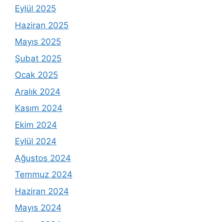
Eylül 2025
Haziran 2025
Mayıs 2025
Şubat 2025
Ocak 2025
Aralık 2024
Kasım 2024
Ekim 2024
Eylül 2024
Ağustos 2024
Temmuz 2024
Haziran 2024
Mayıs 2024