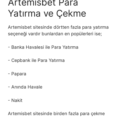
Artemisbet Para
Yatırma ve Çekme
Artemisbet sitesinde dörtten fazla para yatırma
seçeneği vardır bunlardan en popülerleri ise;
- Banka Havalesi ile Para Yatırma
- Cepbank ile Para Yatırma
- Papara
- Anında Havale
- Nakit
Artemisbet sitesinde birden fazla para çekme