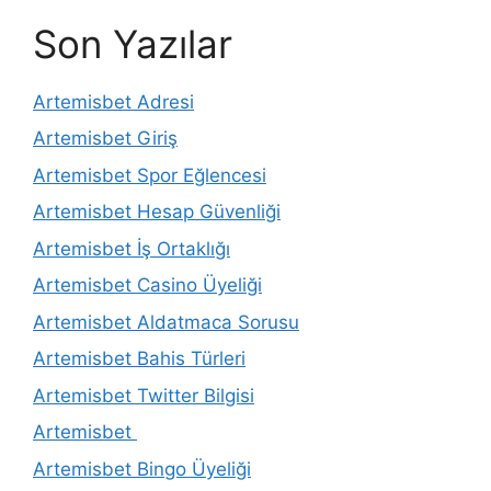
Son Yazılar
Artemisbet Adresi
Artemisbet Giriş
Artemisbet Spor Eğlencesi
Artemisbet Hesap Güvenliği
Artemisbet İş Ortaklığı
Artemisbet Casino Üyeliği
Artemisbet Aldatmaca Sorusu
Artemisbet Bahis Türleri
Artemisbet Twitter Bilgisi
Artemisbet
Artemisbet Bingo Üyeliği