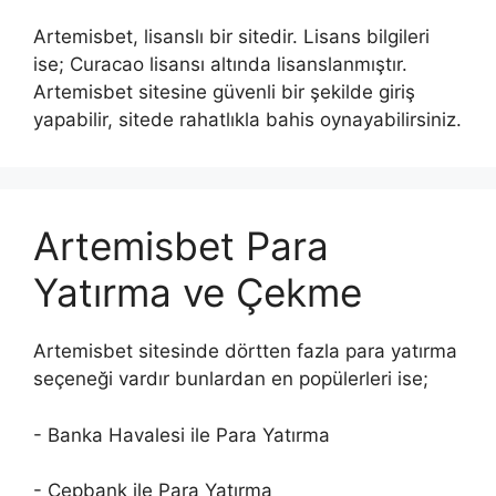
Artemisbet, lisanslı bir sitedir. Lisans bilgileri
ise; Curacao lisansı altında lisanslanmıştır.
Artemisbet sitesine güvenli bir şekilde giriş
yapabilir, sitede rahatlıkla bahis oynayabilirsiniz.
Artemisbet Para
Yatırma ve Çekme
Artemisbet sitesinde dörtten fazla para yatırma
seçeneği vardır bunlardan en popülerleri ise;
- Banka Havalesi ile Para Yatırma
- Cepbank ile Para Yatırma