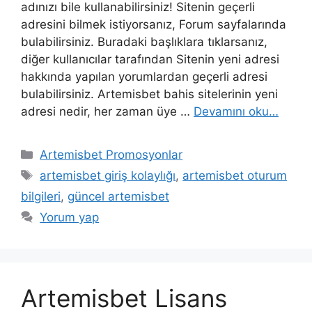
adınızı bile kullanabilirsiniz! Sitenin geçerli
adresini bilmek istiyorsanız, Forum sayfalarında
bulabilirsiniz. Buradaki başlıklara tıklarsanız,
diğer kullanıcılar tarafından Sitenin yeni adresi
hakkında yapılan yorumlardan geçerli adresi
bulabilirsiniz. Artemisbet bahis sitelerinin yeni
adresi nedir, her zaman üye …
Devamını oku…
Kategoriler
Artemisbet Promosyonlar
Etiketler
artemisbet giriş kolaylığı
,
artemisbet oturum
bilgileri
,
güncel artemisbet
Yorum yap
Artemisbet Lisans