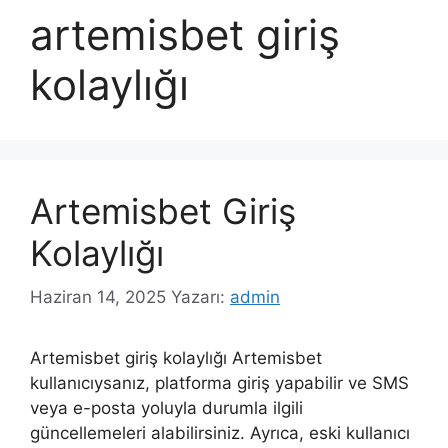
artemisbet giriş
kolaylığı
Artemisbet Giriş
Kolaylığı
Haziran 14, 2025
Yazarı:
admin
Artemisbet giriş kolaylığı Artemisbet
kullanıcıysanız, platforma giriş yapabilir ve SMS
veya e-posta yoluyla durumla ilgili
güncellemeleri alabilirsiniz. Ayrıca, eski kullanıcı