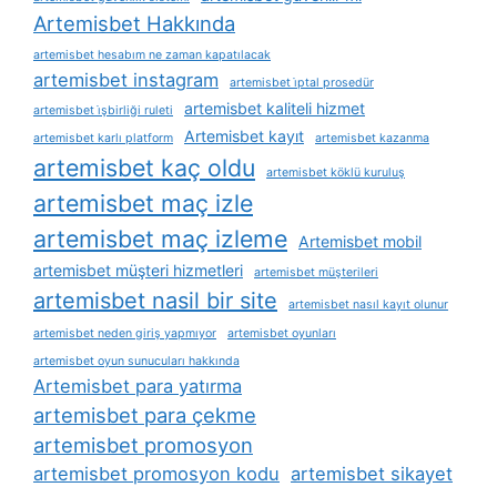
Artemisbet Hakkında
artemisbet hesabım ne zaman kapatılacak
artemisbet instagram
artemisbet i̇ptal prosedür
artemisbet kaliteli hizmet
artemisbet i̇şbirliği ruleti
Artemisbet kayıt
artemisbet karlı platform
artemisbet kazanma
artemisbet kaç oldu
artemisbet köklü kuruluş
artemisbet maç izle
artemisbet maç izleme
Artemisbet mobil
artemisbet müşteri hizmetleri
artemisbet müşterileri
artemisbet nasil bir site
artemisbet nasıl kayıt olunur
artemisbet neden giriş yapmıyor
artemisbet oyunları
artemisbet oyun sunucuları hakkında
Artemisbet para yatırma
artemisbet para çekme
artemisbet promosyon
artemisbet promosyon kodu
artemisbet sikayet