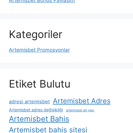
Artemisbet Bonus Paylaşım
Kategoriler
Artemisbet Promosyonlar
Etiket Bulutu
Artemisbet Adres
adresi artemisbet
Artemisbet adres değişikliği
artemisbet alt yapı
Artemisbet Bahis
Artemisbet bahis sitesi