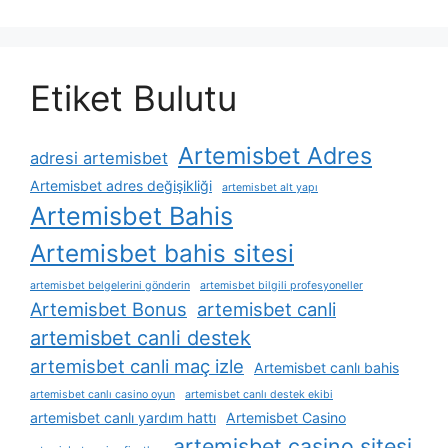
Etiket Bulutu
Artemisbet Adres
adresi artemisbet
Artemisbet adres değişikliği
artemisbet alt yapı
Artemisbet Bahis
Artemisbet bahis sitesi
artemisbet belgelerini gönderin
artemisbet bilgili profesyoneller
Artemisbet Bonus
artemisbet canli
artemisbet canli destek
artemisbet canli maç izle
Artemisbet canlı bahis
artemisbet canlı casino oyun
artemisbet canlı destek ekibi
artemisbet canlı yardım hattı
Artemisbet Casino
artemisbet casino sitesi