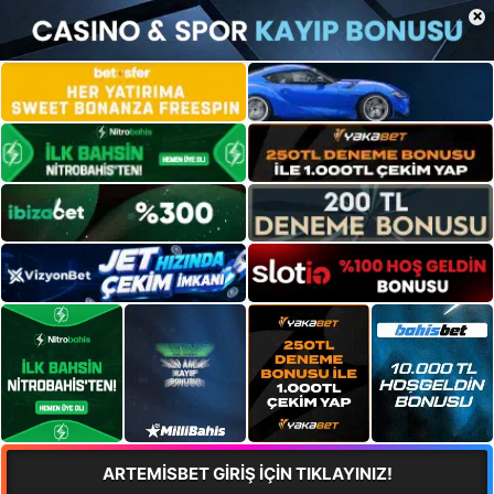
×
ARTEMİSBET GİRİŞ İÇİN TIKLAYINIZ!