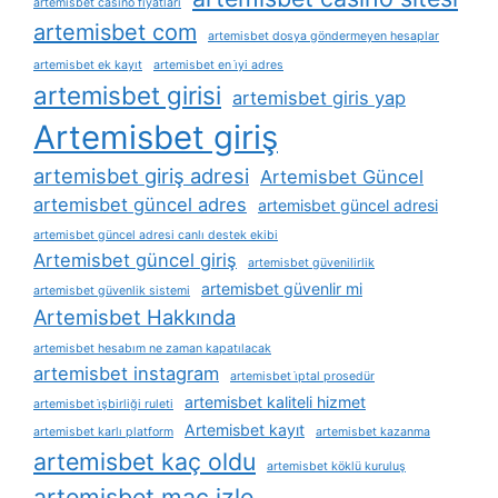
artemisbet casino fiyatları
artemisbet com
artemisbet dosya göndermeyen hesaplar
artemisbet ek kayıt
artemisbet en i̇yi adres
artemisbet girisi
artemisbet giris yap
Artemisbet giriş
artemisbet giriş adresi
Artemisbet Güncel
artemisbet güncel adres
artemisbet güncel adresi
artemisbet güncel adresi canlı destek ekibi
Artemisbet güncel giriş
artemisbet güvenilirlik
artemisbet güvenlir mi
artemisbet güvenlik sistemi
Artemisbet Hakkında
artemisbet hesabım ne zaman kapatılacak
artemisbet instagram
artemisbet i̇ptal prosedür
artemisbet kaliteli hizmet
artemisbet i̇şbirliği ruleti
Artemisbet kayıt
artemisbet karlı platform
artemisbet kazanma
artemisbet kaç oldu
artemisbet köklü kuruluş
artemisbet maç izle