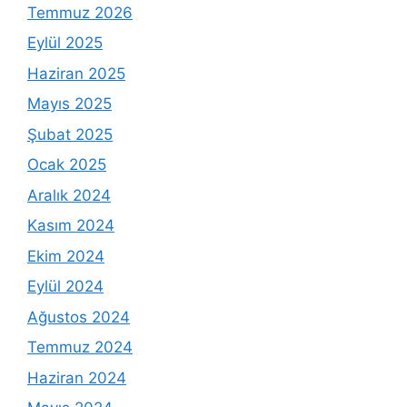
Temmuz 2026
Eylül 2025
Haziran 2025
Mayıs 2025
Şubat 2025
Ocak 2025
Aralık 2024
Kasım 2024
Ekim 2024
Eylül 2024
Ağustos 2024
Temmuz 2024
Haziran 2024