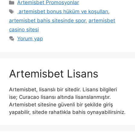
Kategoriler
Artemisbet Promosyonlar
Etiketler
artemisbet bonus hüküm ve koşulları
,
artemisbet bahis sitesinde spor
,
artemisbet
casino sitesi
Yorum yap
Artemisbet Lisans
Artemisbet, lisanslı bir sitedir. Lisans bilgileri
ise; Curacao lisansı altında lisanslanmıştır.
Artemisbet sitesine güvenli bir şekilde giriş
yapabilir, sitede rahatlıkla bahis oynayabilirsiniz.