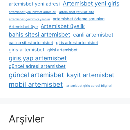
Artemisbet yeni giriş
artemisbet yeni adresi
artemisbet yeni hizmet adresleri
artemisbet yetkisiz site
artemisbet ödeme sorunları
artemisbet çevrimiçi yardım
Artemisbet üyelik
Artemisbet üye
bahis sitesi artemisbet
canli artemisbet
casino sitesi artemisbet
giris adresi artemisbet
giris artemisbet
girisi artemisbet
giris yap artemisbet
güncel adresi artemisbet
güncel artemisbet
kayit artemisbet
mobil artemisbet
artemisbet giriş adresi bilgileri
Arşivler