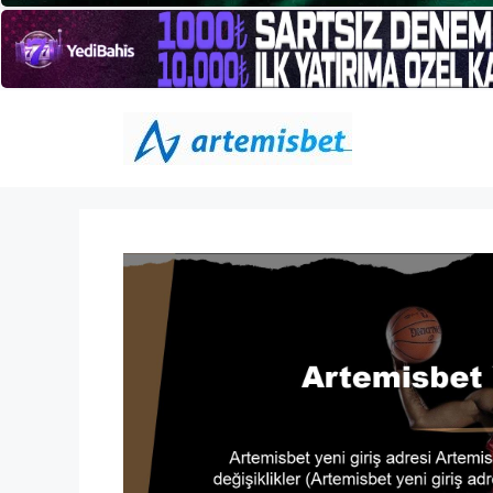
İçeriğe
atla