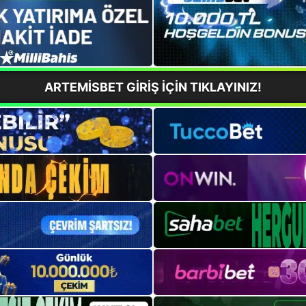
ARTEMİSBET GİRİŞ İÇİN TIKLAYINIZ!