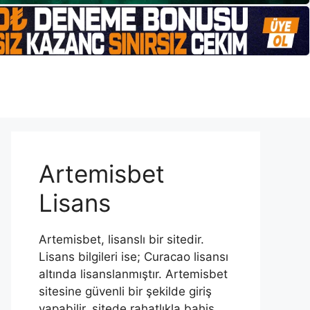
Artemisbet
Lisans
Artemisbet, lisanslı bir sitedir.
Lisans bilgileri ise; Curacao lisansı
altında lisanslanmıştır. Artemisbet
sitesine güvenli bir şekilde giriş
yapabilir, sitede rahatlıkla bahis