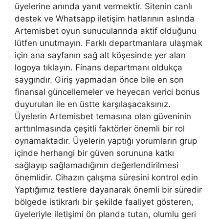
üyelerine anında yanıt vermektir. Sitenin canlı
destek ve Whatsapp iletişim hatlarının aslında
Artemisbet oyun sunucularında aktif olduğunu
lütfen unutmayın. Farklı departmanlara ulaşmak
için ana sayfanın sağ alt köşesinde yer alan
logoya tıklayın. Finans departmanı oldukça
saygındır. Giriş yapmadan önce bile en son
finansal güncellemeler ve heyecan verici bonus
duyuruları ile en üstte karşılaşacaksınız.
Üyelerin Artemisbet temasına olan güveninin
arttırılmasında çeşitli faktörler önemli bir rol
oynamaktadır. Üyelerin yaptığı yorumların grup
içinde herhangi bir güven sorununa katkı
sağlayıp sağlamadığının değerlendirilmesi
önemlidir. Cihazın çalışma süresini kontrol edin
Yaptığımız testlere dayanarak önemli bir süredir
bölgede istikrarlı bir şekilde faaliyet gösteren,
üyeleriyle iletişimi ön planda tutan, olumlu geri