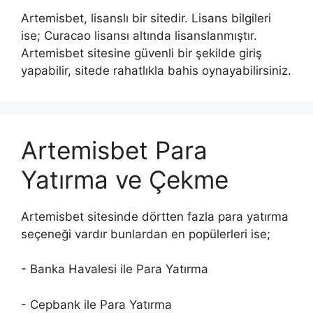
Artemisbet, lisanslı bir sitedir. Lisans bilgileri
ise; Curacao lisansı altında lisanslanmıştır.
Artemisbet sitesine güvenli bir şekilde giriş
yapabilir, sitede rahatlıkla bahis oynayabilirsiniz.
Artemisbet Para
Yatırma ve Çekme
Artemisbet sitesinde dörtten fazla para yatırma
seçeneği vardır bunlardan en popülerleri ise;
- Banka Havalesi ile Para Yatırma
- Cepbank ile Para Yatırma