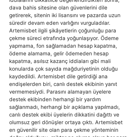
iddialarını dikkatlice değerlendirdikten sonra,
dava bahis sitesine olan güvenlerini dile
getirerek, sitenin iki lisansını ve pazarda uzun
süredir devam eden varlığını vurguladılar.
Artemisbet ilgili şikâyetlerin çoğunluğu para
çekme süreci etrafında yoğunlaşıyor. Ödeme
yapmama, fon sağlamadan hesap kapatma,
ödeme alamama, gelir ödemeden hesap
kapatma, asılsız kazanç iddiaları gibi mali
konularda çok sayıda mağduriyetinin olduğu
kaydedildi. Artemisbet dile getirdiği ana
endişelerden biri, canlı destek ekibinin yanıt
vermemesiydi. Parasını alamayan üyelere
destek ekibinden herhangi bir yardım
sağlanmadı, herhangi bir açıklama yapılmadı,
canlı destek ekibi üyelerin dikkatini dağıttı ve
olumsuz geri dönüşler ortaya çıktı. Artemisbet
en güvenilir site olan para çekme yönteminin