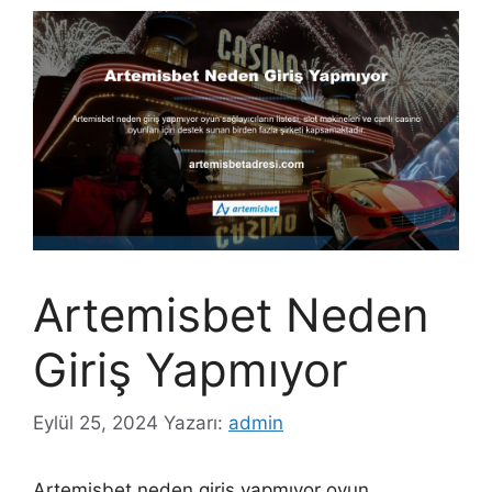
Artemisbet Neden
Giriş Yapmıyor
Eylül 25, 2024
Yazarı:
admin
Artemisbet neden giriş yapmıyor oyun