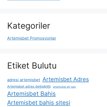
Kategoriler
Artemisbet Promosyonlar
Etiket Bulutu
Artemisbet Adres
adresi artemisbet
Artemisbet adres değişikliği
artemisbet alt yapı
Artemisbet Bahis
Artemisbet bahis sitesi