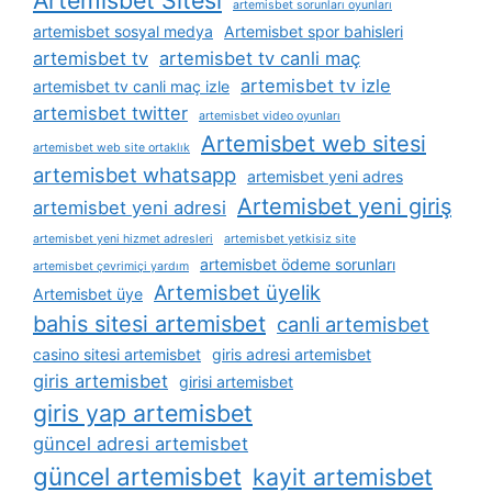
Artemisbet Sitesi
artemisbet sorunları oyunları
artemisbet sosyal medya
Artemisbet spor bahisleri
artemisbet tv
artemisbet tv canli maç
artemisbet tv izle
artemisbet tv canli maç izle
artemisbet twitter
artemisbet video oyunları
Artemisbet web sitesi
artemisbet web site ortaklık
artemisbet whatsapp
artemisbet yeni adres
Artemisbet yeni giriş
artemisbet yeni adresi
artemisbet yeni hizmet adresleri
artemisbet yetkisiz site
artemisbet ödeme sorunları
artemisbet çevrimiçi yardım
Artemisbet üyelik
Artemisbet üye
bahis sitesi artemisbet
canli artemisbet
casino sitesi artemisbet
giris adresi artemisbet
giris artemisbet
girisi artemisbet
giris yap artemisbet
güncel adresi artemisbet
güncel artemisbet
kayit artemisbet