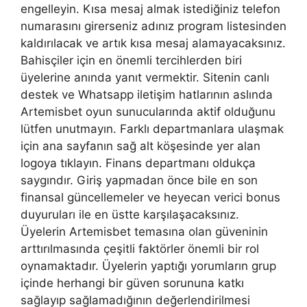
engelleyin. Kısa mesaj almak istediğiniz telefon
numarasını girerseniz adınız program listesinden
kaldırılacak ve artık kısa mesaj alamayacaksınız.
Bahisçiler için en önemli tercihlerden biri
üyelerine anında yanıt vermektir. Sitenin canlı
destek ve Whatsapp iletişim hatlarının aslında
Artemisbet oyun sunucularında aktif olduğunu
lütfen unutmayın. Farklı departmanlara ulaşmak
için ana sayfanın sağ alt köşesinde yer alan
logoya tıklayın. Finans departmanı oldukça
saygındır. Giriş yapmadan önce bile en son
finansal güncellemeler ve heyecan verici bonus
duyuruları ile en üstte karşılaşacaksınız.
Üyelerin Artemisbet temasına olan güveninin
arttırılmasında çeşitli faktörler önemli bir rol
oynamaktadır. Üyelerin yaptığı yorumların grup
içinde herhangi bir güven sorununa katkı
sağlayıp sağlamadığının değerlendirilmesi