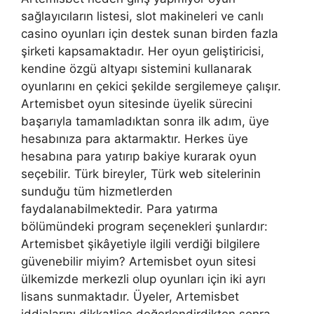
sağlayıcıların listesi, slot makineleri ve canlı
casino oyunları için destek sunan birden fazla
şirketi kapsamaktadır. Her oyun geliştiricisi,
kendine özgü altyapı sistemini kullanarak
oyunlarını en çekici şekilde sergilemeye çalışır.
Artemisbet oyun sitesinde üyelik sürecini
başarıyla tamamladıktan sonra ilk adım, üye
hesabınıza para aktarmaktır. Herkes üye
hesabına para yatırıp bakiye kurarak oyun
seçebilir. Türk bireyler, Türk web sitelerinin
sunduğu tüm hizmetlerden
faydalanabilmektedir. Para yatırma
bölümündeki program seçenekleri şunlardır:
Artemisbet şikâyetiyle ilgili verdiği bilgilere
güvenebilir miyim? Artemisbet oyun sitesi
ülkemizde merkezli olup oyunları için iki ayrı
lisans sunmaktadır. Üyeler, Artemisbet