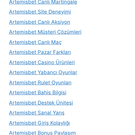
Artemisbet Canlı Martingale
Artemisbet Site Deneyimi
Artemisbet Canlı Aksiyon
Artemisbet Müşteri Çözümleri
Artemisbet Canlı Maç
Artemisbet Pazar Farkları
Artemisbet Casino Ürünleri
Artemisbet Yabancı Oyunlar
Artemisbet Rulet Oyunları
Artemisbet Bahis Bilgisi
Artemisbet Destek Ünitesi
Artemisbet Sanal Yarış
Artemisbet Giriş Kolaylığı
Artemisbet Bonus Paylaşım