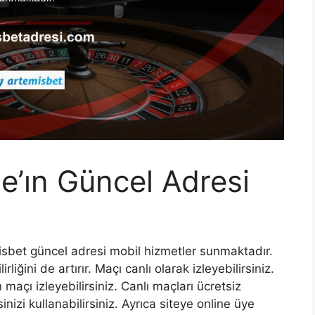
e’ın Güncel Adresi
isbet güncel adresi mobil hizmetler sunmaktadır.
iğini de artırır. Maçı canlı olarak izleyebilirsiniz.
açı izleyebilirsiniz. Canlı maçları ücretsiz
nizi kullanabilirsiniz. Ayrıca siteye online üye