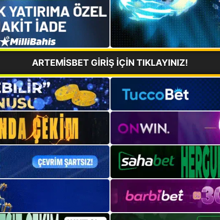
ARTEMİSBET GİRİŞ İÇİN TIKLAYINIZ!