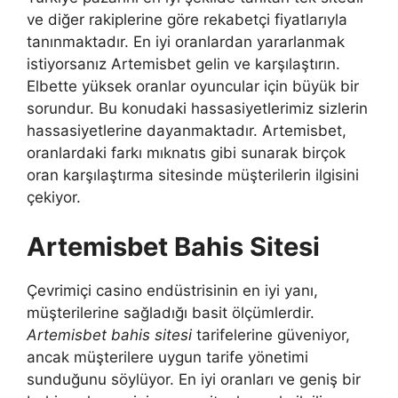
ve diğer rakiplerine göre rekabetçi fiyatlarıyla
tanınmaktadır. En iyi oranlardan yararlanmak
istiyorsanız Artemisbet gelin ve karşılaştırın.
Elbette yüksek oranlar oyuncular için büyük bir
sorundur. Bu konudaki hassasiyetlerimiz sizlerin
hassasiyetlerine dayanmaktadır. Artemisbet,
oranlardaki farkı mıknatıs gibi sunarak birçok
oran karşılaştırma sitesinde müşterilerin ilgisini
çekiyor.
Artemisbet Bahis Sitesi
Çevrimiçi casino endüstrisinin en iyi yanı,
müşterilerine sağladığı basit ölçümlerdir.
Artemisbet bahis sitesi
tarifelerine güveniyor,
ancak müşterilere uygun tarife yönetimi
sunduğunu söylüyor. En iyi oranları ve geniş bir