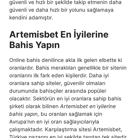
güvenli ve hızlı bir şekilde takip etmenin daha
güvenli ve daha hızlı bir yolunu sağlamaya
kendini adamıştır.
Artemisbet En İyilerine
Bahis Yapın
Online bahis denilince akla ilk gelen elbette ki
oranlardır. Bahis meraklıları genellikle bir sitenin
oranlarını ilk fark eden kişilerdir. Daha iyi
oranlara sahip siteler, güvenilir olmaları
durumunda bahisçiler arasında popüler
olacaktır. Sektörün en iyi oranlara sahip bahis
şirketi olarak bilinen
Artemisbet en i̇yilerine
bahis yapın
, bu oranları sağlamak için
Avrupa’nın en iyi oran sağlayıcılarıyla
çalışmaktadır. Karşılaştırma sitesi Artemisbet,
Türkiye pazarını en iyi şekilde tanıtan tek sitedir