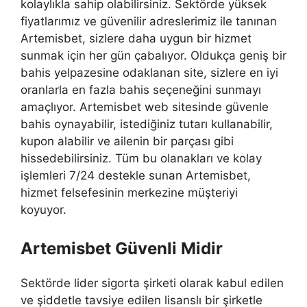
kolaylıkla sahip olabilirsiniz. Sektörde yüksek
fiyatlarımız ve güvenilir adreslerimiz ile tanınan
Artemisbet, sizlere daha uygun bir hizmet
sunmak için her gün çabalıyor. Oldukça geniş bir
bahis yelpazesine odaklanan site, sizlere en iyi
oranlarla en fazla bahis seçeneğini sunmayı
amaçlıyor. Artemisbet web sitesinde güvenle
bahis oynayabilir, istediğiniz tutarı kullanabilir,
kupon alabilir ve ailenin bir parçası gibi
hissedebilirsiniz. Tüm bu olanakları ve kolay
işlemleri 7/24 destekle sunan Artemisbet,
hizmet felsefesinin merkezine müşteriyi
koyuyor.
Artemisbet Güvenli Midir
Sektörde lider sigorta şirketi olarak kabul edilen
ve şiddetle tavsiye edilen lisanslı bir şirketle