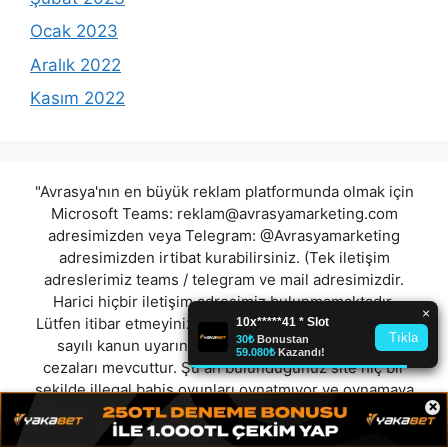
Ocak 2023
Aralık 2022
Kasım 2022
"Avrasya'nın en büyük reklam platformunda olmak için
Microsoft Teams:
reklam@avrasyamarketing.com
adresimizden veya Telegram: @Avrasyamarketing
adresimizden irtibat kurabilirsiniz. (Tek iletişim
adreslerimiz teams / telegram ve mail adresimizdir.
Harici hiçbir iletişim adresimiz bulunmamaktadır.
Lütfen itibar etmeyiniz.) Türkiye yasalarına göre 7258
sayılı kanun uyarınca yasa dışı bahis oynamanın
cezaları mevcuttur. Şu an bulunduğunuz site hiç bir
şekilde illegal bahis oyunları oynatmıyor ve oynamaya
×
aracı olmuyordur.
betleybet
|
averajbahis
|
innabet
|
casinoturka
|
wazamba
|
nesilbet
|
ligobet
|