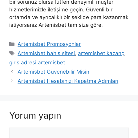
bir sorunuz olursa lütfen deneyimli müşteri
hizmetlerimizle iletişime geçin. Güvenli bir
ortamda ve ayrıcalıklı bir şekilde para kazanmak
istiyorsanız Artemisbet tam size göre.
Kategoriler
Artemisbet Promosyonlar
Etiketler
Artemisbet bahis sitesi
,
artemisbet kazanç
,
giris adresi artemisbet
Artemisbet Güvenebilir Misin
Artemisbet Hesabınızı Kapatma Adımları
Yorum yapın
Yorum