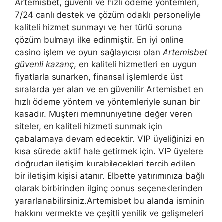
Artemisbet, güvenli ve hızlı ödeme yöntemleri,
7/24 canlı destek ve çözüm odaklı personeliyle
kaliteli hizmet sunmayı ve her türlü soruna
çözüm bulmayı ilke edinmiştir. En iyi online
casino işlem ve oyun sağlayıcısı olan
Artemisbet
güvenli kazanç
, en kaliteli hizmetleri en uygun
fiyatlarla sunarken, finansal işlemlerde üst
sıralarda yer alan ve en güvenilir Artemisbet en
hızlı ödeme yöntem ve yöntemleriyle sunan bir
kasadır. Müşteri memnuniyetine değer veren
siteler, en kaliteli hizmeti sunmak için
çabalamaya devam edecektir. VIP üyeliğinizi en
kısa sürede aktif hale getirmek için. VIP üyelere
doğrudan iletişim kurabilecekleri tercih edilen
bir iletişim kişisi atanır. Elbette yatırımınıza bağlı
olarak birbirinden ilginç bonus seçeneklerinden
yararlanabilirsiniz.Artemisbet bu alanda isminin
hakkını vermekte ve çeşitli yenilik ve gelişmeleri