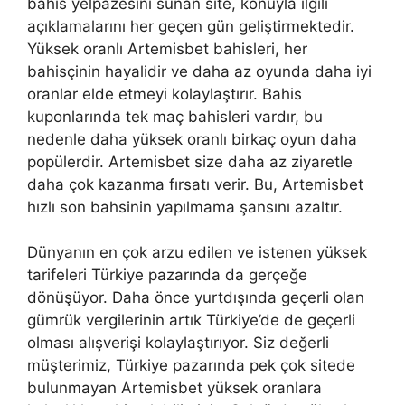
bahis yelpazesini sunan site, konuyla ilgili
açıklamalarını her geçen gün geliştirmektedir.
Yüksek oranlı Artemisbet bahisleri, her
bahisçinin hayalidir ve daha az oyunda daha iyi
oranlar elde etmeyi kolaylaştırır. Bahis
kuponlarında tek maç bahisleri vardır, bu
nedenle daha yüksek oranlı birkaç oyun daha
popülerdir. Artemisbet size daha az ziyaretle
daha çok kazanma fırsatı verir. Bu, Artemisbet
hızlı son bahsinin yapılmama şansını azaltır.
Dünyanın en çok arzu edilen ve istenen yüksek
tarifeleri Türkiye pazarında da gerçeğe
dönüşüyor. Daha önce yurtdışında geçerli olan
gümrük vergilerinin artık Türkiye’de de geçerli
olması alışverişi kolaylaştırıyor. Siz değerli
müşterimiz, Türkiye pazarında pek çok sitede
bulunmayan Artemisbet yüksek oranlara