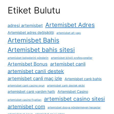
Etiket Bulutu
Artemisbet Adres
adresi artemisbet
Artemisbet adres değişikliği
artemisbet alt yapı
Artemisbet Bahis
Artemisbet bahis sitesi
artemisbet belgelerini gönderin
artemisbet bilgili profesyoneller
Artemisbet Bonus
artemisbet canli
artemisbet canli destek
artemisbet canli maç izle
Artemisbet canlı bahis
artemisbet canlı casino oyun
artemisbet canlı destek ekibi
artemisbet canlı yardım hattı
Artemisbet Casino
artemisbet casino sitesi
artemisbet casino fiyatları
artemisbet com
artemisbet dosya göndermeyen hesaplar