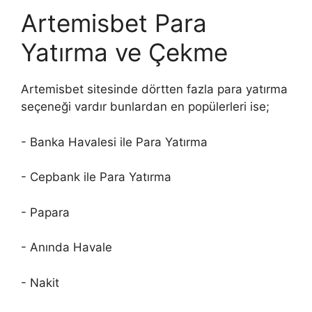
Artemisbet Para
Yatırma ve Çekme
Artemisbet sitesinde dörtten fazla para yatırma
seçeneği vardır bunlardan en popülerleri ise;
- Banka Havalesi ile Para Yatırma
- Cepbank ile Para Yatırma
- Papara
- Anında Havale
- Nakit