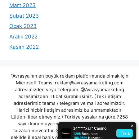
Mart 2023
Şubat 2023
Ocak 2023
Aralık 2022
Kasım 2022
"Avrasya'nın en büyük reklam platformunda olmak için
Microsoft Teams:
reklam@avrasyamarketing.com
adresimizden veya Telegram: @Avrasyamarketing
adresimizden irtibat kurabilirsiniz. (Tek iletişim
adreslerimiz teams / telegram ve mail adresimizdir.
Harici hiçbir iletişim adresimiz bulunmamaktadır.
Lütfen itibar etmeyiniz.) Türkiye yasalarına göre 7258
sayılı kanun uyarınca yasa dışı bahis oynamanın
cezaları mevcuttur. Şu an bulunduğunuz site hiç bir
şekilde illegal bahis oyunları oynatmıyor ve oynamaya