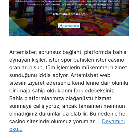
Artemisbet sorunsuz bağlantı platformda bahis
oynayan kişiler, ister spor bahisleri ister casino
oranları olsun, tüm işlemlerin mükemmel hizmet
sunduğunu iddia ediyor. Artemisbet web
sitesini ziyaret ederseniz kendilerine dair olumlu
bir imaja sahip olduklarını fark edeceksiniz.
Bahis platformlarımıza olağanüstü hizmet
sunmaya çalışıyoruz, ancak tamamen memnun
olmadığınız durumlar da olabilir. Bu nedenle her
casino sitesinde olumsuz yorumlar …
Devamını
oku…