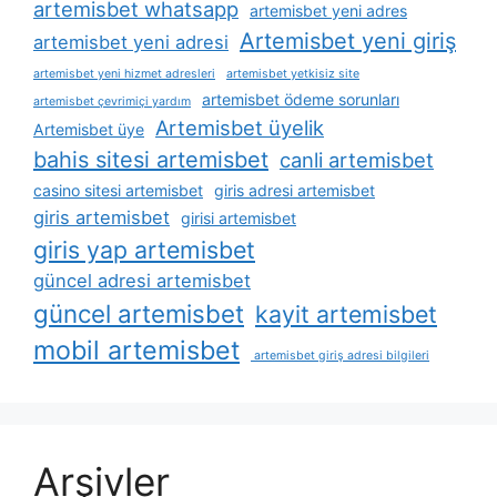
artemisbet whatsapp
artemisbet yeni adres
Artemisbet yeni giriş
artemisbet yeni adresi
artemisbet yeni hizmet adresleri
artemisbet yetkisiz site
artemisbet ödeme sorunları
artemisbet çevrimiçi yardım
Artemisbet üyelik
Artemisbet üye
bahis sitesi artemisbet
canli artemisbet
casino sitesi artemisbet
giris adresi artemisbet
giris artemisbet
girisi artemisbet
giris yap artemisbet
güncel adresi artemisbet
güncel artemisbet
kayit artemisbet
mobil artemisbet
artemisbet giriş adresi bilgileri
Arşivler