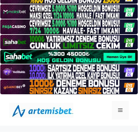
İçeriğe
atla
Menü