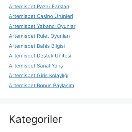
Artemisbet Pazar Farkları
Artemisbet Casino Ürünleri
Artemisbet Yabancı Oyunlar
Artemisbet Rulet Oyunları
Artemisbet Bahis Bilgisi
Artemisbet Destek Ünitesi
Artemisbet Sanal Yarış
Artemisbet Giriş Kolaylığı
Artemisbet Bonus Paylaşım
Kategoriler