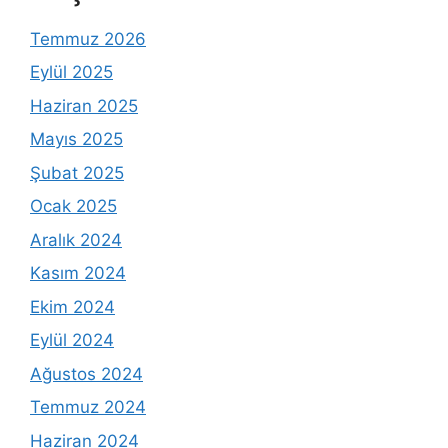
Temmuz 2026
Eylül 2025
Haziran 2025
Mayıs 2025
Şubat 2025
Ocak 2025
Aralık 2024
Kasım 2024
Ekim 2024
Eylül 2024
Ağustos 2024
Temmuz 2024
Haziran 2024