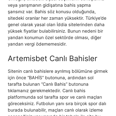
veya yarışmanın gidişatına bahis yapma
şansınız var. Bahis söz konusu olduğunda,
sitedeki oranlar her zaman yüksektir. Türkiye’de
genel olarak yasal olan İddia sitelerinden daha
yüksek fiyatlar bulabilirsiniz. Bunun nedeni bir
yandan konumun özel sektörde olması, diğer
yandan vergi ödememesidir.
Artemisbet Canlı Bahisler
Sitenin canlı bahislere ayrılmış bölümüne girmek
için önce “BAHİS” butonuna, ardından sol
tarafta bulunan “Canlı Bahis” butonuna
tıklamanız gerekmektedir. Canlı bahis
platformunda sol tarafta spor ve canlı maçları
göreceksiniz. Futbolun yanı sıra birçok spor dalı
burada bulunabilir, maçları canlı olarak izleme