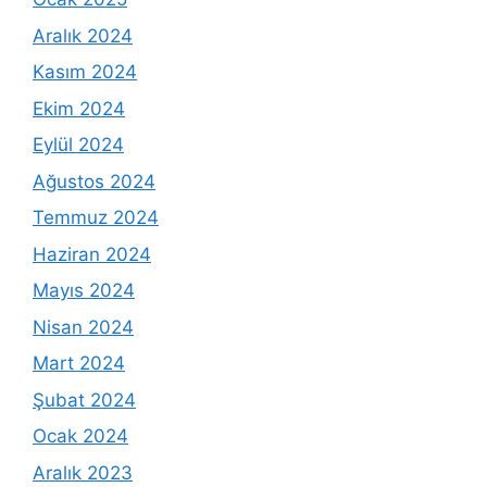
Aralık 2024
Kasım 2024
Ekim 2024
Eylül 2024
Ağustos 2024
Temmuz 2024
Haziran 2024
Mayıs 2024
Nisan 2024
Mart 2024
Şubat 2024
Ocak 2024
Aralık 2023