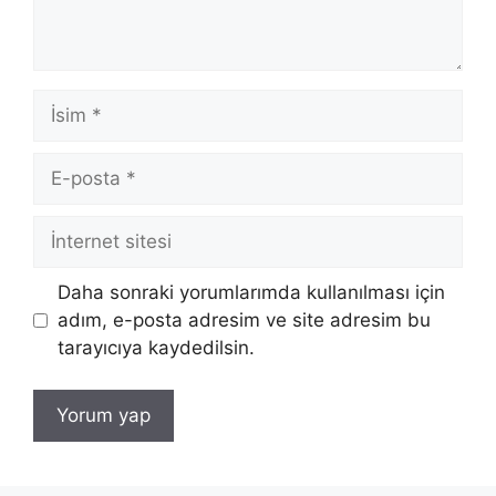
İsim
E-
posta
İnternet
sitesi
Daha sonraki yorumlarımda kullanılması için
adım, e-posta adresim ve site adresim bu
tarayıcıya kaydedilsin.