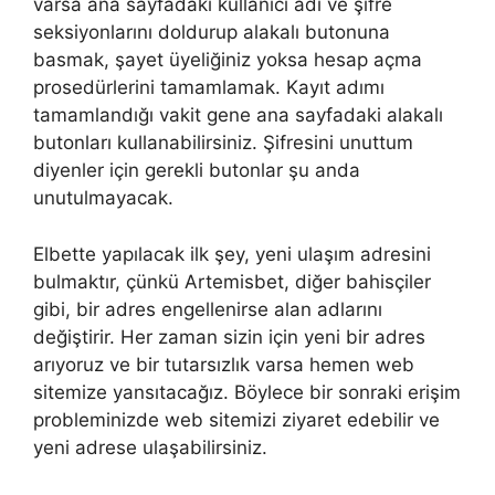
varsa ana sayfadaki kullanıcı adı ve şifre
seksiyonlarını doldurup alakalı butonuna
basmak, şayet üyeliğiniz yoksa hesap açma
prosedürlerini tamamlamak. Kayıt adımı
tamamlandığı vakit gene ana sayfadaki alakalı
butonları kullanabilirsiniz. Şifresini unuttum
diyenler için gerekli butonlar şu anda
unutulmayacak.
Elbette yapılacak ilk şey, yeni ulaşım adresini
bulmaktır, çünkü Artemisbet, diğer bahisçiler
gibi, bir adres engellenirse alan adlarını
değiştirir. Her zaman sizin için yeni bir adres
arıyoruz ve bir tutarsızlık varsa hemen web
sitemize yansıtacağız. Böylece bir sonraki erişim
probleminizde web sitemizi ziyaret edebilir ve
yeni adrese ulaşabilirsiniz.