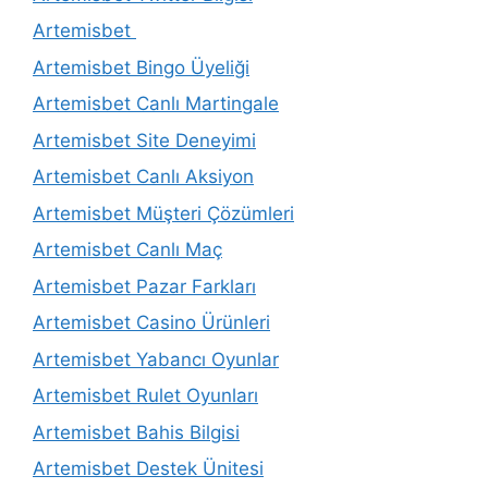
Artemisbet
Artemisbet Bingo Üyeliği
Artemisbet Canlı Martingale
Artemisbet Site Deneyimi
Artemisbet Canlı Aksiyon
Artemisbet Müşteri Çözümleri
Artemisbet Canlı Maç
Artemisbet Pazar Farkları
Artemisbet Casino Ürünleri
Artemisbet Yabancı Oyunlar
Artemisbet Rulet Oyunları
Artemisbet Bahis Bilgisi
Artemisbet Destek Ünitesi