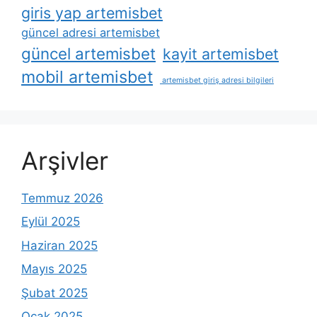
giris yap artemisbet
güncel adresi artemisbet
güncel artemisbet
kayit artemisbet
mobil artemisbet
artemisbet giriş adresi bilgileri
Arşivler
Temmuz 2026
Eylül 2025
Haziran 2025
Mayıs 2025
Şubat 2025
Ocak 2025