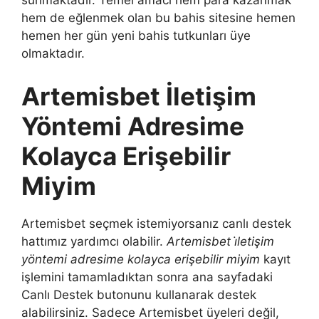
sunmaktadır. Temel amacı hem para kazanmak
hem de eğlenmek olan bu bahis sitesine hemen
hemen her gün yeni bahis tutkunları üye
olmaktadır.
Artemisbet İletişim
Yöntemi Adresime
Kolayca Erişebilir
Miyim
Artemisbet seçmek istemiyorsanız canlı destek
hattımız yardımcı olabilir.
Artemisbet i̇letişim
yöntemi adresime kolayca erişebilir miyim
kayıt
işlemini tamamladıktan sonra ana sayfadaki
Canlı Destek butonunu kullanarak destek
alabilirsiniz. Sadece Artemisbet üyeleri değil,