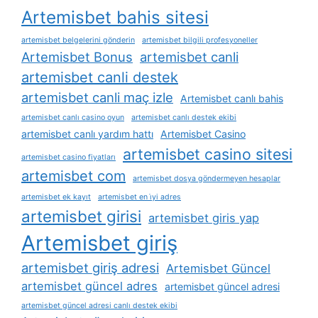
Artemisbet bahis sitesi
artemisbet belgelerini gönderin
artemisbet bilgili profesyoneller
Artemisbet Bonus
artemisbet canli
artemisbet canli destek
artemisbet canli maç izle
Artemisbet canlı bahis
artemisbet canlı casino oyun
artemisbet canlı destek ekibi
artemisbet canlı yardım hattı
Artemisbet Casino
artemisbet casino sitesi
artemisbet casino fiyatları
artemisbet com
artemisbet dosya göndermeyen hesaplar
artemisbet ek kayıt
artemisbet en i̇yi adres
artemisbet girisi
artemisbet giris yap
Artemisbet giriş
artemisbet giriş adresi
Artemisbet Güncel
artemisbet güncel adres
artemisbet güncel adresi
artemisbet güncel adresi canlı destek ekibi