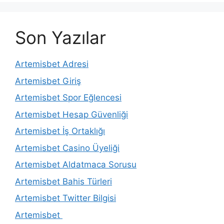
Son Yazılar
Artemisbet Adresi
Artemisbet Giriş
Artemisbet Spor Eğlencesi
Artemisbet Hesap Güvenliği
Artemisbet İş Ortaklığı
Artemisbet Casino Üyeliği
Artemisbet Aldatmaca Sorusu
Artemisbet Bahis Türleri
Artemisbet Twitter Bilgisi
Artemisbet