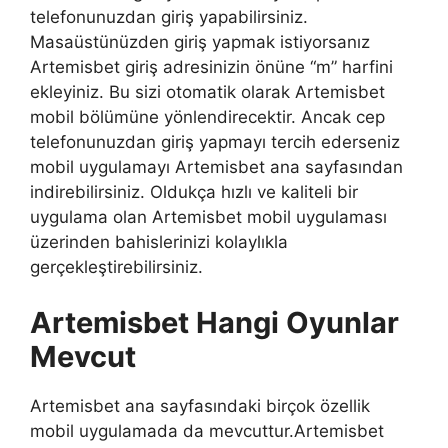
telefonunuzdan giriş yapabilirsiniz.
Masaüstünüzden giriş yapmak istiyorsanız
Artemisbet giriş adresinizin önüne “m” harfini
ekleyiniz. Bu sizi otomatik olarak Artemisbet
mobil bölümüne yönlendirecektir. Ancak cep
telefonunuzdan giriş yapmayı tercih ederseniz
mobil uygulamayı Artemisbet ana sayfasından
indirebilirsiniz. Oldukça hızlı ve kaliteli bir
uygulama olan Artemisbet mobil uygulaması
üzerinden bahislerinizi kolaylıkla
gerçekleştirebilirsiniz.
Artemisbet Hangi Oyunlar
Mevcut
Artemisbet ana sayfasındaki birçok özellik
mobil uygulamada da mevcuttur.Artemisbet