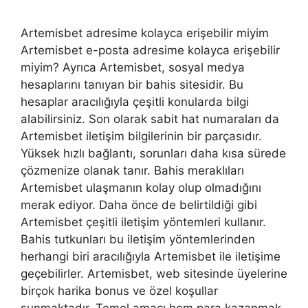
Artemisbet adresime kolayca erişebilir miyim
Artemisbet e-posta adresime kolayca erişebilir
miyim? Ayrıca Artemisbet, sosyal medya
hesaplarını tanıyan bir bahis sitesidir. Bu
hesaplar aracılığıyla çeşitli konularda bilgi
alabilirsiniz. Son olarak sabit hat numaraları da
Artemisbet iletişim bilgilerinin bir parçasıdır.
Yüksek hızlı bağlantı, sorunları daha kısa sürede
çözmenize olanak tanır. Bahis meraklıları
Artemisbet ulaşmanın kolay olup olmadığını
merak ediyor. Daha önce de belirtildiği gibi
Artemisbet çeşitli iletişim yöntemleri kullanır.
Bahis tutkunları bu iletişim yöntemlerinden
herhangi biri aracılığıyla Artemisbet ile iletişime
geçebilirler. Artemisbet, web sitesinde üyelerine
birçok harika bonus ve özel koşullar